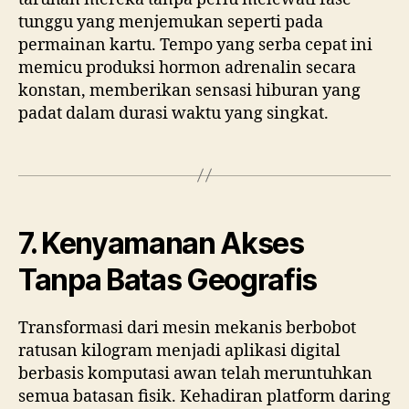
tunggu yang menjemukan seperti pada
permainan kartu. Tempo yang serba cepat ini
memicu produksi hormon adrenalin secara
konstan, memberikan sensasi hiburan yang
padat dalam durasi waktu yang singkat.
7. Kenyamanan Akses
Tanpa Batas Geografis
Transformasi dari mesin mekanis berbobot
ratusan kilogram menjadi aplikasi digital
berbasis komputasi awan telah meruntuhkan
semua batasan fisik. Kehadiran platform daring