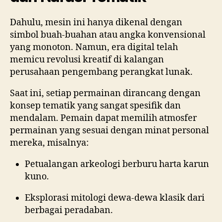
Dahulu, mesin ini hanya dikenal dengan
simbol buah-buahan atau angka konvensional
yang monoton. Namun, era digital telah
memicu revolusi kreatif di kalangan
perusahaan pengembang perangkat lunak.
Saat ini, setiap permainan dirancang dengan
konsep tematik yang sangat spesifik dan
mendalam. Pemain dapat memilih atmosfer
permainan yang sesuai dengan minat personal
mereka, misalnya:
Petualangan arkeologi berburu harta karun
kuno.
Eksplorasi mitologi dewa-dewa klasik dari
berbagai peradaban.