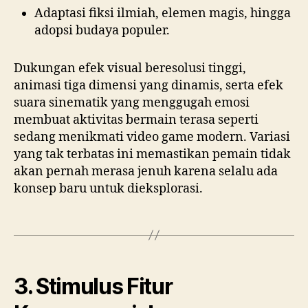
Adaptasi fiksi ilmiah, elemen magis, hingga
adopsi budaya populer.
Dukungan efek visual beresolusi tinggi,
animasi tiga dimensi yang dinamis, serta efek
suara sinematik yang menggugah emosi
membuat aktivitas bermain terasa seperti
sedang menikmati video game modern. Variasi
yang tak terbatas ini memastikan pemain tidak
akan pernah merasa jenuh karena selalu ada
konsep baru untuk dieksplorasi.
3. Stimulus Fitur