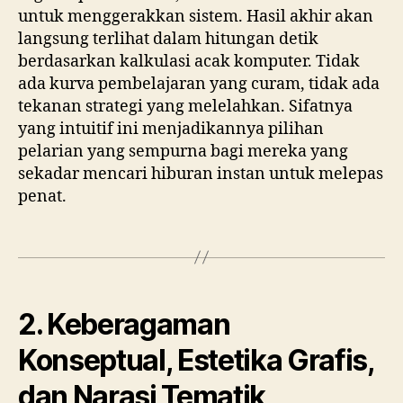
untuk menggerakkan sistem. Hasil akhir akan
langsung terlihat dalam hitungan detik
berdasarkan kalkulasi acak komputer. Tidak
ada kurva pembelajaran yang curam, tidak ada
tekanan strategi yang melelahkan. Sifatnya
yang intuitif ini menjadikannya pilihan
pelarian yang sempurna bagi mereka yang
sekadar mencari hiburan instan untuk melepas
penat.
2. Keberagaman
Konseptual, Estetika Grafis,
dan Narasi Tematik