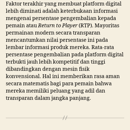
Faktor terakhir yang membuat platform digital
lebih diminati adalah keterbukaan informasi
mengenai persentase pengembalian kepada
pemain atau
Return to Player
(RTP). Mayoritas
permainan modern secara transparan
mencantumkan nilai persentase ini pada
lembar informasi produk mereka. Rata-rata
persentase pengembalian pada platform digital
terbukti jauh lebih kompetitif dan tinggi
dibandingkan dengan mesin fisik
konvensional. Hal ini memberikan rasa aman
secara matematis bagi para pemain bahwa
mereka memiliki peluang yang adil dan
transparan dalam jangka panjang.