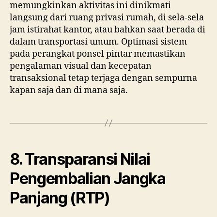
memungkinkan aktivitas ini dinikmati
langsung dari ruang privasi rumah, di sela-sela
jam istirahat kantor, atau bahkan saat berada di
dalam transportasi umum. Optimasi sistem
pada perangkat ponsel pintar memastikan
pengalaman visual dan kecepatan
transaksional tetap terjaga dengan sempurna
kapan saja dan di mana saja.
8. Transparansi Nilai
Pengembalian Jangka
Panjang (RTP)