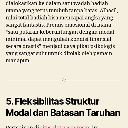
dialokasikan ke dalam satu wadah hadiah
utama yang terus tumbuh tanpa batas. Alhasil,
nilai total hadiah bisa mencapai angka yang
sangat fantastis. Premis emosional di mana
“satu putaran keberuntungan dengan modal
minimal dapat mengubah kondisi finansial
secara drastis” menjadi daya pikat psikologis
yang sangat sulit untuk ditolak oleh pemain
manapun.
5. Fleksibilitas Struktur
Modal dan Batasan Taruhan
Permainan di
situs slot gacor resmi
ini