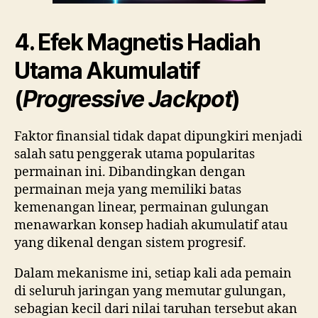
4. Efek Magnetis Hadiah
Utama Akumulatif
(
Progressive Jackpot
)
Faktor finansial tidak dapat dipungkiri menjadi
salah satu penggerak utama popularitas
permainan ini. Dibandingkan dengan
permainan meja yang memiliki batas
kemenangan linear, permainan gulungan
menawarkan konsep hadiah akumulatif atau
yang dikenal dengan sistem progresif.
Dalam mekanisme ini, setiap kali ada pemain
di seluruh jaringan yang memutar gulungan,
sebagian kecil dari nilai taruhan tersebut akan