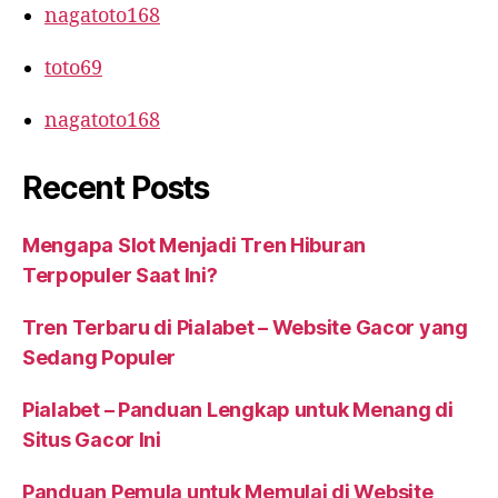
nagatoto168
toto69
nagatoto168
Recent Posts
Mengapa Slot Menjadi Tren Hiburan
Terpopuler Saat Ini?
Tren Terbaru di Pialabet – Website Gacor yang
Sedang Populer
Pialabet – Panduan Lengkap untuk Menang di
Situs Gacor Ini
Panduan Pemula untuk Memulai di Website