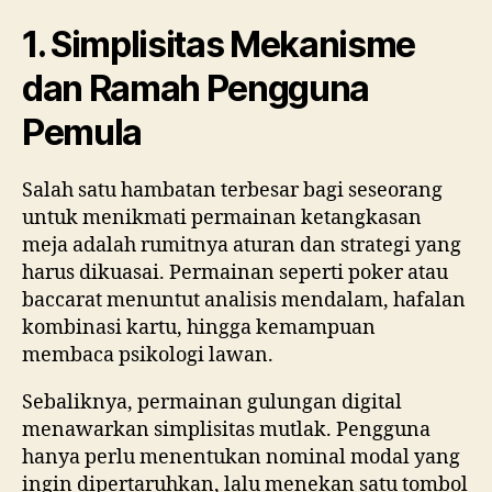
1. Simplisitas Mekanisme
dan Ramah Pengguna
Pemula
Salah satu hambatan terbesar bagi seseorang
untuk menikmati permainan ketangkasan
meja adalah rumitnya aturan dan strategi yang
harus dikuasai. Permainan seperti poker atau
baccarat menuntut analisis mendalam, hafalan
kombinasi kartu, hingga kemampuan
membaca psikologi lawan.
Sebaliknya, permainan gulungan digital
menawarkan simplisitas mutlak. Pengguna
hanya perlu menentukan nominal modal yang
ingin dipertaruhkan, lalu menekan satu tombol