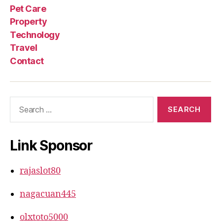
Pet Care
Property
Technology
Travel
Contact
Search
for:
Link Sponsor
rajaslot80
nagacuan445
olxtoto5000